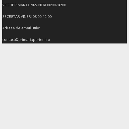
VICERPRIMAR LUNI-VINERI 08:00-16:00
SECRETAR VINERI 08:00-12:00
Adrese de email utile:
contact@primariaperieni.ro