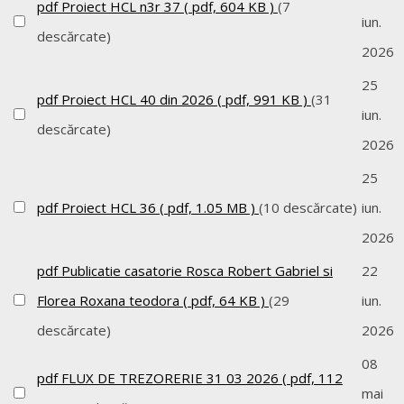
pdf
Proiect HCL n3r 37
( pdf, 604 KB )
(7
iun.
descărcate)
2026
25
pdf
Proiect HCL 40 din 2026
( pdf, 991 KB )
(31
iun.
descărcate)
2026
25
pdf
Proiect HCL 36
( pdf, 1.05 MB )
(10 descărcate)
iun.
2026
pdf
Publicatie casatorie Rosca Robert Gabriel si
22
Florea Roxana teodora
( pdf, 64 KB )
(29
iun.
descărcate)
2026
08
pdf
FLUX DE TREZORERIE 31 03 2026
( pdf, 112
mai