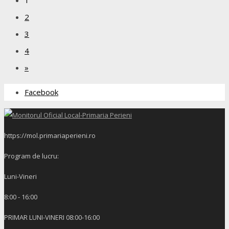
2
3
4
»
Facebook
https://mol.primariaperieni.ro
Program de lucru:
Luni-Vineri
8:00 - 16:00
PRIMAR LUNI-VINERI 08:00-16:00