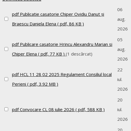
06
pdf
Publicatie casatorie Chiper Ovidiu Danut și
aug.
Braescu Daniela Elena
( pdf, 86 KB )
2026
05
pdf
Publicare casatorie Hrincu Alexandru Marian si
aug.
Chiper Elena
( pdf, 77 KB )
(1 descărcat)
2026
22
pdf
HCL 11 28 02 2025 Regulament Consiliul local
iul.
Perieni
( pdf, 3.92 MB )
2026
20
pdf
Convocare CL 08 iulie 2026
( pdf, 588 KB )
iul.
2026
20