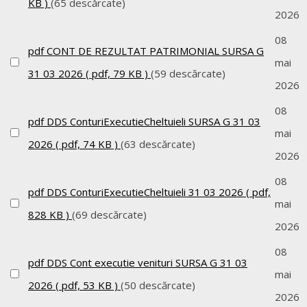
KB )
(65 descărcate)
2026
08
pdf
CONT DE REZULTAT PATRIMONIAL SURSA G
mai
31 03 2026
( pdf, 79 KB )
(59 descărcate)
2026
08
pdf
DDS ConturiExecutieCheltuieli SURSA G 31 03
mai
2026
( pdf, 74 KB )
(63 descărcate)
2026
08
pdf
DDS ConturiExecutieCheltuieli 31 03 2026
( pdf,
mai
828 KB )
(69 descărcate)
2026
08
pdf
DDS Cont executie venituri SURSA G 31 03
mai
2026
( pdf, 53 KB )
(50 descărcate)
2026