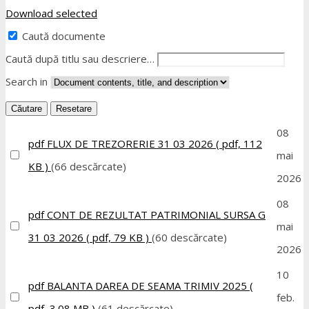
Download selected
Caută documente
Caută după titlu sau descriere…
Search in
Căutare
Resetare
08
pdf
FLUX DE TREZORERIE 31 03 2026
( pdf, 112
mai
KB )
(66 descărcate)
2026
08
pdf
CONT DE REZULTAT PATRIMONIAL SURSA G
mai
31 03 2026
( pdf, 79 KB )
(60 descărcate)
2026
10
pdf
BALANTA DAREA DE SEAMA TRIMIV 2025
(
feb.
pdf, 3.08 MB )
(61 descărcate)