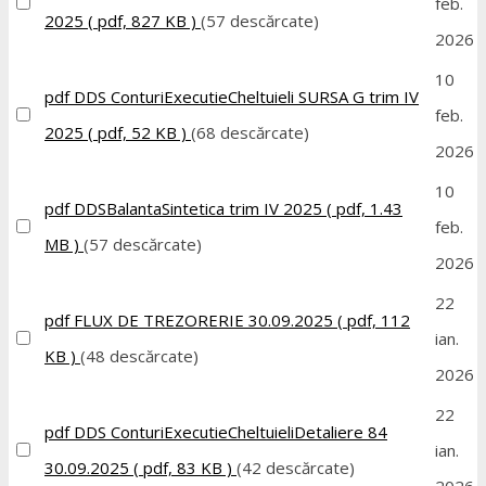
feb.
2025
( pdf, 827 KB )
(57 descărcate)
2026
10
pdf
DDS ConturiExecutieCheltuieli SURSA G trim IV
feb.
2025
( pdf, 52 KB )
(68 descărcate)
2026
10
pdf
DDSBalantaSintetica trim IV 2025
( pdf, 1.43
feb.
MB )
(57 descărcate)
2026
22
pdf
FLUX DE TREZORERIE 30.09.2025
( pdf, 112
ian.
KB )
(48 descărcate)
2026
22
pdf
DDS ConturiExecutieCheltuieliDetaliere 84
ian.
30.09.2025
( pdf, 83 KB )
(42 descărcate)
2026