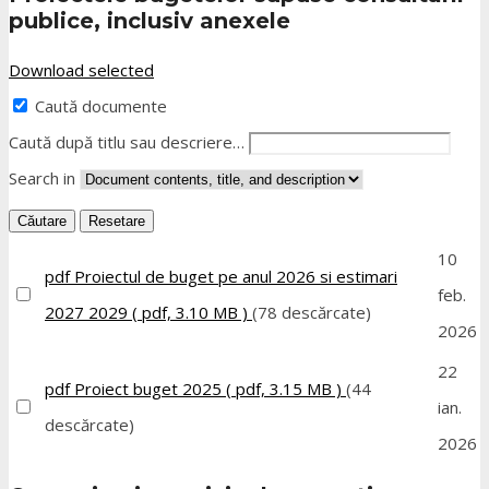
publice, inclusiv anexele
Download selected
Caută documente
Caută după titlu sau descriere…
Search in
Căutare
Resetare
10
pdf
Proiectul de buget pe anul 2026 si estimari
feb.
2027 2029
( pdf, 3.10 MB )
(78 descărcate)
2026
22
pdf
Proiect buget 2025
( pdf, 3.15 MB )
(44
ian.
descărcate)
2026